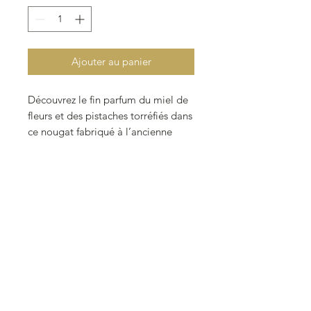
1
Kilogramme
Ajouter au panier
Découvrez le fin parfum du miel de
fleurs et des pistaches torréfiés dans
ce nougat fabriqué à l’ancienne
dans un chaudron en cuivre.
Liste des ingrédients
:
Sucre, miel 18,44%, sirop de
glucose,
amandes
16,90%,
pistaches
4,61%
,
blanc
d'oeufs
, feuille azyme
(fécule de pomme de terre, eau,
huile de tournesol). Fabriqué dans
un atelier qui utilise fruits à coque.