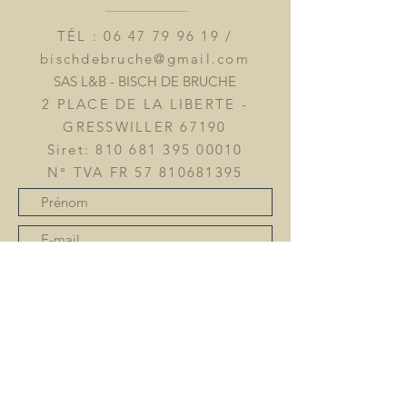
TÉL :
06 47 79 96 19
/
bischdebruche@gmail.com
SAS L&B - BISCH DE BRUCHE
2 PLACE DE LA LIBERTE -
GRESSWILLER 67190
Siret:
810 681 395 00010
N° TVA FR
57 810681395
Devenir revendeur