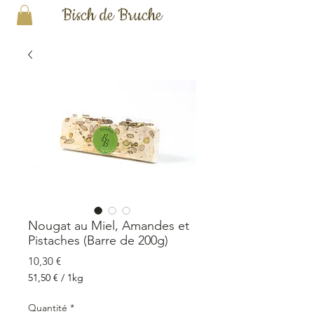
Bisch de Bruche
Nougat au Miel, Amandes et
Pistaches (Barre de 200g)
Prix
10,30 €
51,50 €
/
1kg
51,50 €
pour
Quantité
*