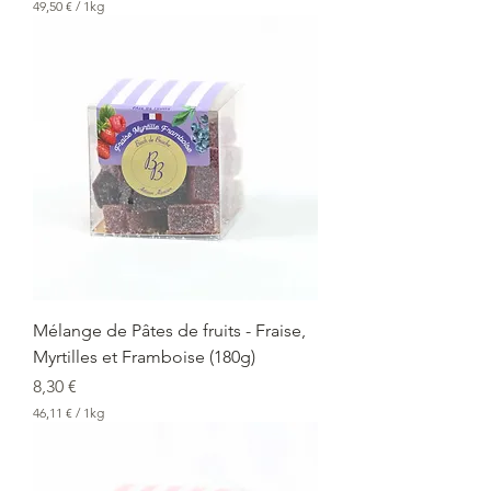
49,50 €
/
1kg
4
9
,
5
0
€
p
a
r
1
K
i
l
o
g
r
a
Mélange de Pâtes de fruits - Fraise,
m
Myrtilles et Framboise (180g)
m
e
Prix
8,30 €
46,11 €
/
1kg
4
6
,
1