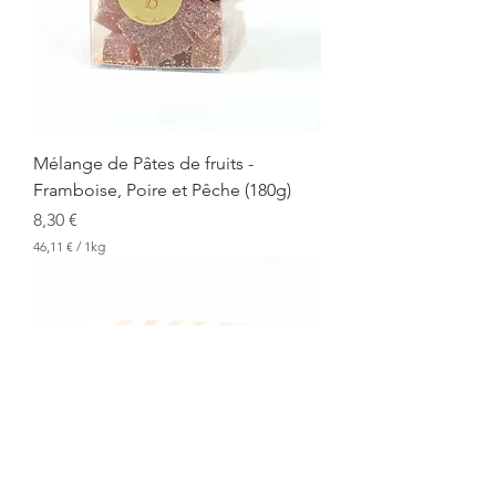
r
1
K
i
l
o
g
r
a
Mélange de Pâtes de fruits -
m
Framboise, Poire et Pêche (180g)
m
e
Prix
8,30 €
46,11 €
/
1kg
4
6
,
1
1
€
p
a
r
1
K
i
l