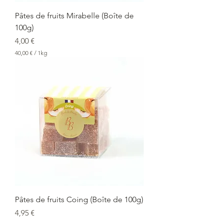
r
a
Pâtes de fruits Mirabelle (Boîte de
m
100g)
m
e
Prix
4,00 €
40,00 €
/
1kg
4
0
,
0
0
€
p
a
r
1
K
i
l
o
g
r
a
Pâtes de fruits Coing (Boîte de 100g)
m
Prix
m
4,95 €
e