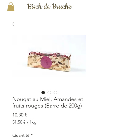
Bisch de Bruche
Nougat au Miel, Amandes et
fruits rouges (Barre de 200g)
Prix
10,30 €
51,50 €
/
1kg
51,50 €
pour
Quantité
*