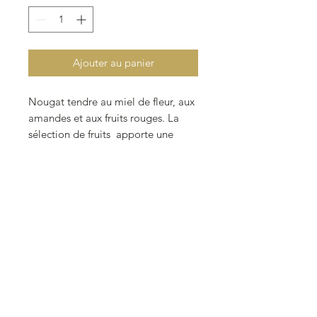
1
Kilogramme
Ajouter au panier
Nougat tendre au miel de fleur, aux
amandes et aux fruits rouges. La
sélection de fruits apporte une
légère pointe d’acidité qui vous
donnera immédiatement envie de
reprendre un morceaux.
Liste des ingrédients :
Sucre, miel 18,44%, sirop de
glucose,
amandes
16,90%, blanc
d'oeufs
, cranberries 1,54%, cerises
séchées (cerises, sucre, sirop de
glucose et fructose, jus d'amarena,
colorant : E163, dextrose, acide