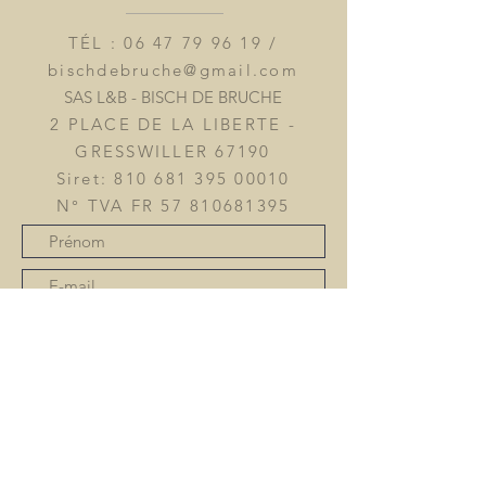
TÉL :
06 47 79 96 19
/
bischdebruche@gmail.com
SAS L&B - BISCH DE BRUCHE
2 PLACE DE LA LIBERTE -
GRESSWILLER 67190
Siret:
810 681 395 00010
N° TVA FR
57 810681395
Devenir revendeur