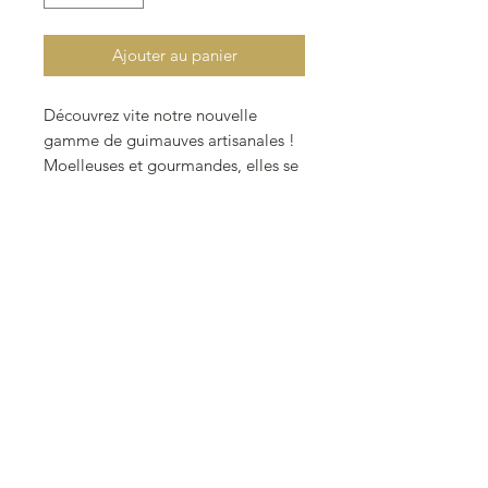
Ajouter au panier
Découvrez vite notre nouvelle
gamme de guimauves artisanales !
Moelleuses et gourmandes, elles se
déclinent en un panel de parfums
pour ravir tous les palais.
Plongez dans un nuage de douceur
avec nos nouvelles guimauves
artisanales, moelleuses à souhait et
délicatement parfumées.
Confectionnées avec passion et
exigence, elles se déclinent en un
panel de saveurs gourmandes pour
ravir tous les palais et les goûts.
💛 100% plaisir, 0% compromis 💛
Nos guimauves sont élaborées avec