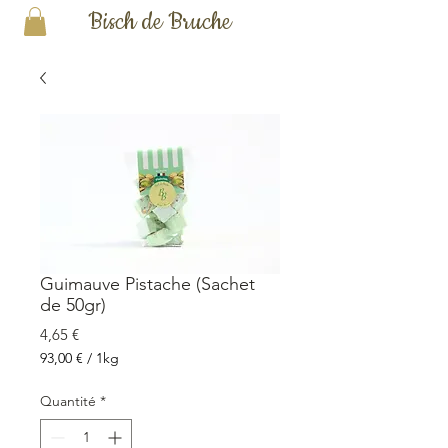
Bisch de Bruche
Guimauve Pistache (Sachet
de 50gr)
Prix
4,65 €
93,00 €
/
1kg
93,00 €
pour
Quantité
*
1
Kilogramme