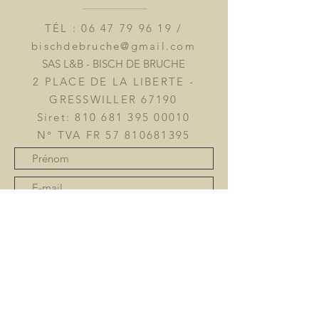
Liste des ingrédients :
Purée de myrtilles (35,83 %), sucre,
TÉL :
06 47 79 96 19
/
sirop de glucose, purée de pomme,
bischdebruche@gmail.com
gélifiant : pectine, acidifiant : acide
SAS L&B - BISCH DE BRUCHE
citrique.
2 PLACE DE LA LIBERTE -
GRESSWILLER 67190
Siret:
810 681 395 00010
N° TVA FR
57 810681395
Devenir revendeur