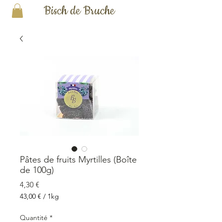
Bisch de Bruche
Pâtes de fruits Myrtilles (Boîte
de 100g)
Prix
4,30 €
43,00 €
/
1kg
43,00 €
pour
Quantité
*