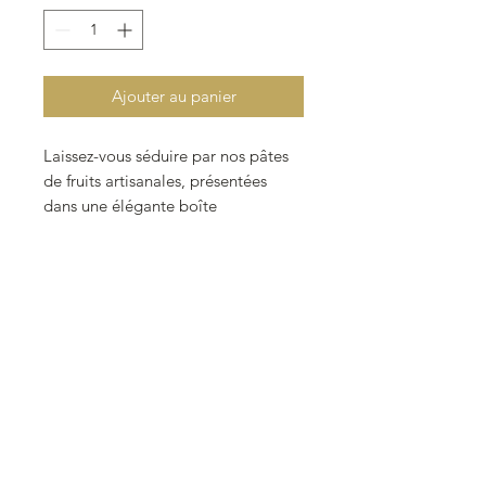
1
Kilogramme
Ajouter au panier
Laissez-vous séduire par nos pâtes
de fruits artisanales, présentées
dans une élégante boîte
transparente qui met en valeur leurs
magnifiques couleurs naturelles.
Une invitation à la gourmandise et
au plaisir des yeux autant que des
papilles !
🔥 Une fabrication traditionnelle
pour une saveur inégalée
Confectionnées avec passion, nos
pâtes de fruits sont cuites en
compotées à feu doux pendant 4
heures, selon un savoir-faire